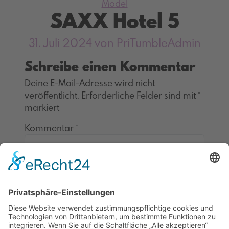
Kategorien
Model
SAXX Hotel 5
31. Juli 2024
von PriTumbleAdmin
Schreibe einen Kommentar
Deine E-Mail-Adresse wird nicht
veröffentlicht.
Erforderliche Felder sind mit
*
markiert
Kommentar
*
Impressum