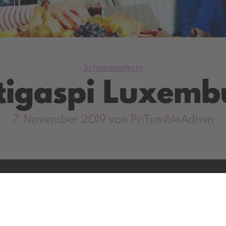
Kategorien
Schauspielerin
tigaspi Luxemb
7. November 2019
von PriTumbleAdmin
Facebook